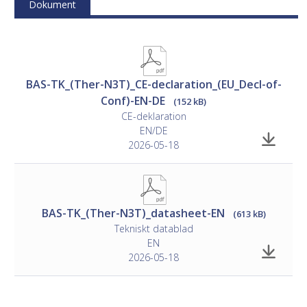
Dokument
Inkoppling
• See separate document
ControlAir BAS Design Guide
(SE/DK).
BAS-TK_(Ther-N3T)_CE-declaration_(EU_Decl-of-
Conf)-EN-DE
(152 kB)
CE-deklaration
EN/DE
2026-05-18
BAS-TK_(Ther-N3T)_datasheet-EN
(613 kB)
Tekniskt datablad
EN
2026-05-18