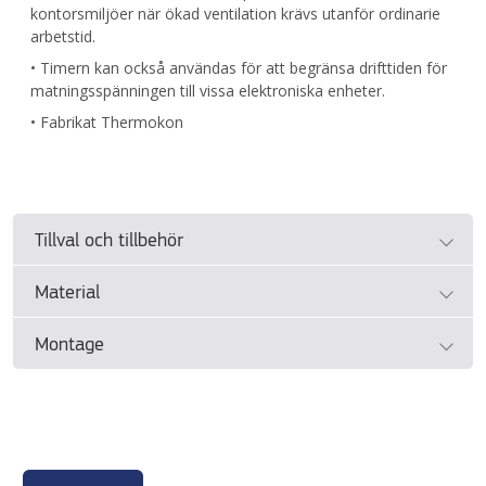
kontorsmiljöer när ökad ventilation krävs utanför ordinarie
arbetstid.
• Timern kan också användas för att begränsa drifttiden för
matningsspänningen till vissa elektroniska enheter.
• Fabrikat Thermokon
Tillval och tillbehör
Material
• Se separat dokument
Projekteringsguide ControlAir
BAS
.
Montage
• Se tillverkarens dokumentation
Montage
• Se tillverkarens dokumentation för instruktioner