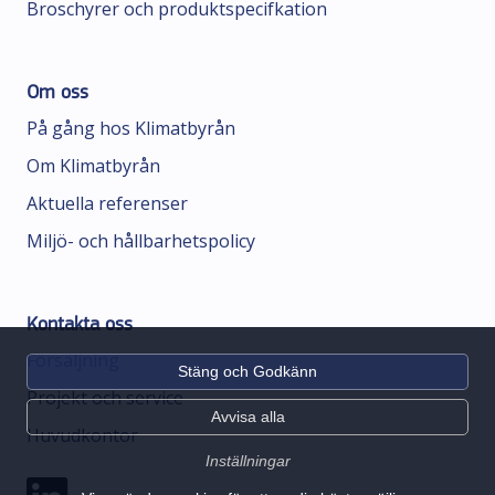
Broschyrer och produktspecifkation
Om oss
På gång hos Klimatbyrån
Om Klimatbyrån
Aktuella referenser
Miljö- och hållbarhetspolicy
Kontakta oss
Försäljning
Stäng och Godkänn
Projekt och service
Avvisa alla
Huvudkontor
Inställningar