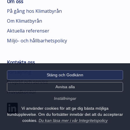
Om oss
På gång hos Klimatbyrån
Om Klimatbyrån
Aktuella referenser
Miljö- och hållbarhetspolicy
Kontakta oss
Försäljning
Stäng och Godkänn
Projekt och service
Avvisa alla
Huvudkontor
Inställningar
Vi använder cookies för att ge dig bästa möjliga
kundupplevelse. Om du fortsätter innebär det att du accepterar
cookies.
Du kan läsa mer i vår Integritetspolicy