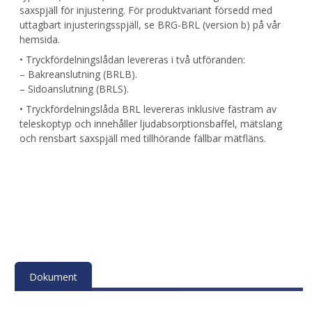
saxspjäll för injustering. För produktvariant försedd med
uttagbart injusteringsspjäll, se BRG-BRL (version b) på vår
hemsida.
• Tryckfördelningslådan levereras i två utföranden:
– Bakreanslutning (BRLB).
– Sidoanslutning (BRLS).
• Tryckfördelningslåda BRL levereras inklusive fästram av
teleskoptyp och innehåller ljudabsorptionsbaffel, mätslang
och rensbart saxspjäll med tillhörande fällbar mätfläns.
Dokument