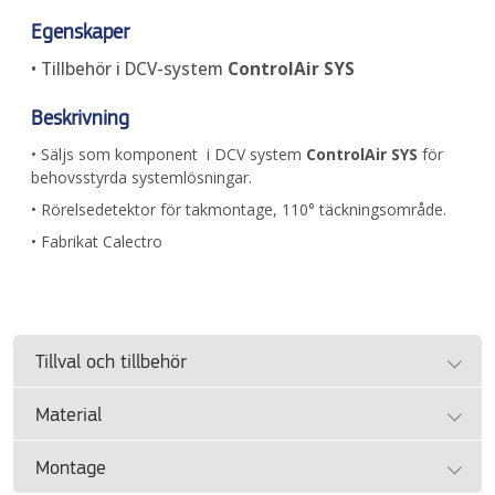
Egenskaper
• Tillbehör i DCV-system
ControlAir SYS
Beskrivning
• Säljs som komponent i DCV system
ControlAir SYS
för
behovsstyrda systemlösningar.
• Rörelsedetektor för takmontage, 110° täckningsområde.
• Fabrikat Calectro
Tillval och tillbehör
Material
• Se separat dokument
Projekteringsguide ControlAir
SYS
.
Montage
• Se tillverkarens dokumentation