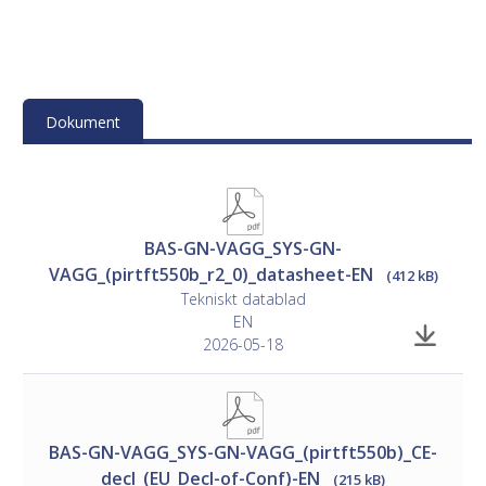
Montage
• Se tillverkarens dokumentation för instruktioner
Dokument
Inkoppling
• See separate document
ControlAir SYS Design Guide
(SE/DK).
BAS-GN-VAGG_SYS-GN-
VAGG_(pirtft550b_r2_0)_datasheet-EN
(412 kB)
Tekniskt datablad
EN
2026-05-18
BAS-GN-VAGG_SYS-GN-VAGG_(pirtft550b)_CE-
decl_(EU_Decl-of-Conf)-EN
(215 kB)