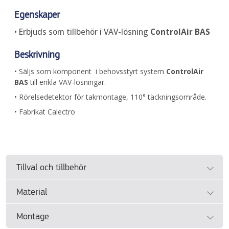
Egenskaper
• Erbjuds som tillbehör i VAV-lösning
ControlAir BAS
Beskrivning
• Säljs som komponent i behovsstyrt system
ControlAir
BAS
till enkla VAV-lösningar.
• Rörelsedetektor för takmontage, 110° täckningsområde.
• Fabrikat Calectro
Tillval och tillbehör
Material
• Se separat dokument
Projekteringsguide ControlAir
BAS
.
Montage
• Se tillverkarens dokumentation