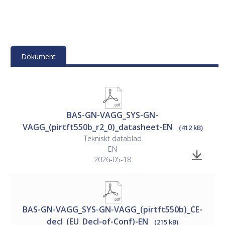
Montage
• Se tillverkarens dokumentation för instruktioner
Dokument
Inkoppling
• See separate document
ControlAir BAS Design Guide
(SE/DK).
BAS-GN-VAGG_SYS-GN-
VAGG_(pirtft550b_r2_0)_datasheet-EN
(412 kB)
Tekniskt datablad
EN
2026-05-18
BAS-GN-VAGG_SYS-GN-VAGG_(pirtft550b)_CE-
decl_(EU_Decl-of-Conf)-EN
(215 kB)