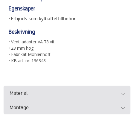
Egenskaper
• Erbjuds som kylbaffeltillbehör
Beskrivning
• Ventiladapter VA 78 vit
• 28 mm hög
• Fabrikat Möhlenhoff
• KB art. nr: 136348
Material
Montage
• Se tillverkarens dokumentation
Se tillverkarens dokumentation för instruktioner