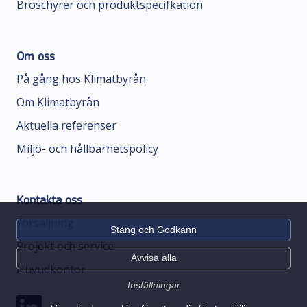
Broschyrer och produktspecifkation
Om oss
På gång hos Klimatbyrån
Om Klimatbyrån
Aktuella referenser
Miljö- och hållbarhetspolicy
Kontakta oss
Försäljning
Stäng och Godkänn
Projekt och service
Avvisa alla
Huvudkontor
Inställningar