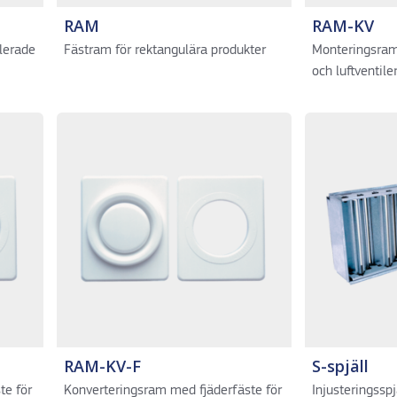
RAM
RAM-KV
olerade
Fästram för rektangulära produkter
Monteringsram 
och luftventile
RAM-KV-F
S-spjäll
te för
Konverteringsram med fjäderfäste för
Injusteringsspj