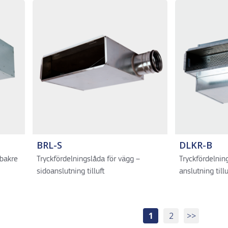
BRL-S
DLKR-B
 bakre
Tryckfördelningslåda för vägg –
Tryckfördelnin
sidoanslutning tilluft
anslutning tillu
1
2
>>