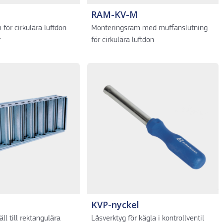
RAM-KV-M
för cirkulära luftdon
Monteringsram med muffanslutning
r
för cirkulära luftdon
KVP-nyckel
äll till rektangulära
Låsverktyg för kägla i kontrollventil