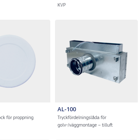
KVP
AL-100
ock för proppning
Tryckfördelningslåda för
golv-/väggmontage – tilluft