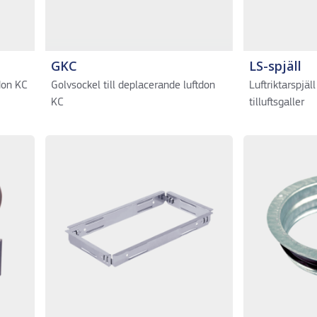
GKC
LS-spjäll
don KC
Golvsockel till deplacerande luftdon
Luftriktarspjäll
KC
tilluftsgaller